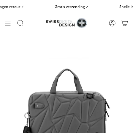
Doorgaan
en retour ✓
Gratis verzending ✓
Snelle leve
naar
artikel
ZOEKOPDRACHT
REKENIN