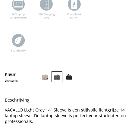
Kleur
Lichtgrijs
VACALLO
VACALLO
VACALLO
Lotus
Light
Black
14''
Gray
14''
Beschrijving
Laptop
14''
Laptop
Sleeve
Laptop
Sleeve
VACALLO Light Gray 14" Sleeve is een stijlvolle lichtgrijze 14"
Sleeve
laptop sleeve. De laptop sleeve is perfect voor studenten en
professionals.