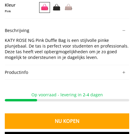
Kleur
Pink
KATY
KATY
KATY
ROSE
ROSE
ROSE
NG
NG
NG
Beschrijving
Pink
Black
Lotus
Duffle
Duffle
Duffle
KATY ROSE NG Pink Duffle Bag is een stijlvolle pinke
Bag
Bag
Bag
plunjebaal. De tas is perfect voor studenten en professionals.
Deze tas heeft veel opbergmogelijkheden om je zo goed
mogelijk te ondersteunen in je dagelijks leven.
Productinfo
Op voorraad - levering in
2-4
dagen
NU KOPEN