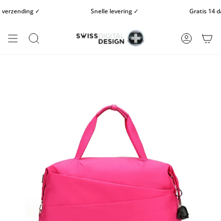
Doorgaan
erzending ✓
Snelle levering ✓
Gratis 14 dag
naar
artikel
ZOEKOPDRACHT
REKENIN