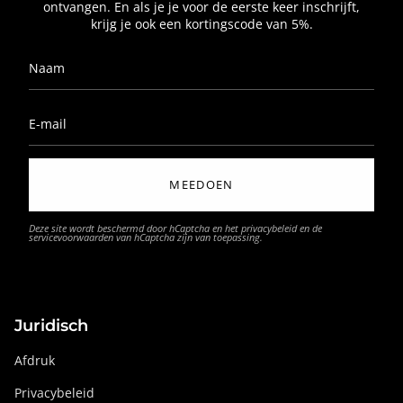
ontvangen. En als je je voor de eerste keer inschrijft,
krijg je ook een kortingscode van 5%.
MEEDOEN
Deze site wordt beschermd door hCaptcha en het
privacybeleid
en de
servicevoorwaarden
van hCaptcha zijn van toepassing.
Juridisch
Afdruk
Privacybeleid