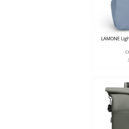
LAMONE Light
C