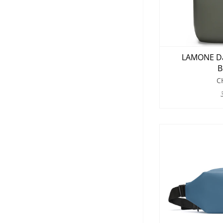
LAMONE Da
B
C