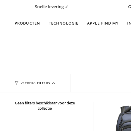
Doorgaan
Snelle levering ✓
Gratis 14 da
naar
artikel
PRODUCTEN
TECHNOLOGIE
APPLE FIND MY
I
VERBERG FILTERS
Geen filters beschikbaar voor deze
collectie