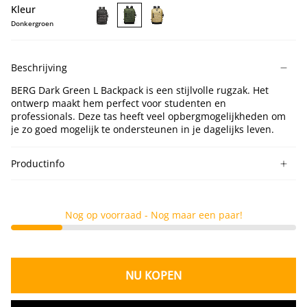
Kleur
Donkergroen
BERG
BERG
BERG
Black
Dark
Dark
L
Green
Khaki
Beschrijving
Backpack
L
L
Backpack
Backpack
BERG Dark Green L Backpack is een stijlvolle rugzak. Het
ontwerp maakt hem perfect voor studenten en
professionals.
Deze tas heeft veel opbergmogelijkheden om
je zo goed mogelijk te ondersteunen in je dagelijks leven.
Productinfo
Nog op voorraad - Nog maar een paar!
NU KOPEN