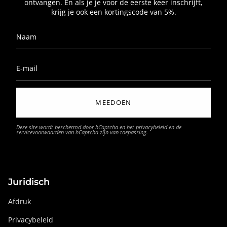
ontvangen. En als je je voor de eerste keer inschrijft,
krijg je ook een kortingscode van 5%.
MEEDOEN
Deze site wordt beschermd door hCaptcha en het
privacybeleid
en de
servicevoorwaarden
van hCaptcha zijn van toepassing.
Juridisch
Afdruk
Privacybeleid