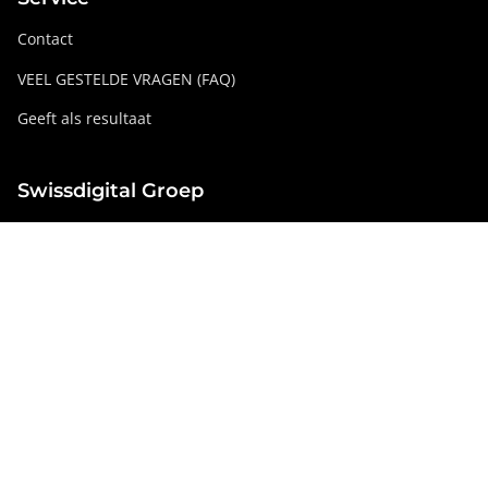
Contact
VEEL GESTELDE VRAGEN (FAQ)
Geeft als resultaat
Swissdigital Groep
swissdigital.com
Sociale netwerken
Instagram
Facebook
Pinterest
YouTube
Linkedin
België