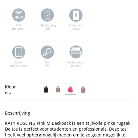
Kleur
Pink
KATY
KATY
KATY
KATY
ROSE
ROSE
ROSE
ROSE
NG
NG
NG
NG
Beschrijving
Black
Lotus
Pink
Ice
M
M
M
Berry
KATY ROSE NG Pink M Backpack is een stijlvolle pinke rugzak.
Backpack
Backpack
Backpack
M
De tas is perfect voor studenten en professionals. Deze tas
Backpack
heeft veel opbergmogelijkheden om je zo goed mogelijk te