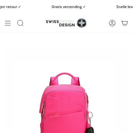
Doorgaan
n retour ✓
Gratis verzending ✓
Snelle lever
naar
artikel
ZOEKOPDRACHT
REKENIN