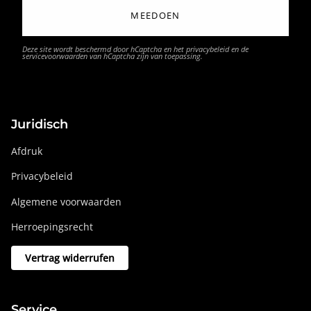
MEEDOEN
Deze site wordt beschermd door hCaptcha en het
privacybeleid
en de
servicevoorwaarden
van hCaptcha zijn van toepassing.
Juridisch
Afdruk
Privacybeleid
Algemene voorwaarden
Herroepingsrecht
Vertrag widerrufen
Service