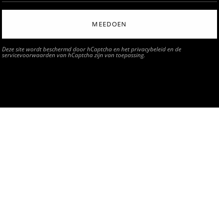
MEEDOEN
Deze site wordt beschermd door hCaptcha en het
privacybeleid
en de
servicevoorwaarden
van hCaptcha zijn van toepassing.
Swissdigital Groep
swissdigital.com
ELDE VRAGEN (FAQ)
resultaat