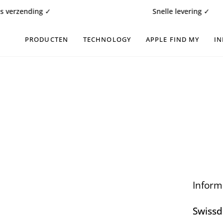
Doorgaan
ending ✓
Snelle levering ✓
naar
artikel
PRODUCTEN
TECHNOLOGY
APPLE FIND MY
IN
Inform
Swissd