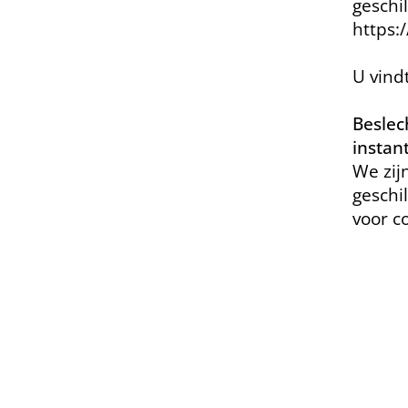
geschi
https:
U vind
Beslec
instan
We zij
geschi
voor 