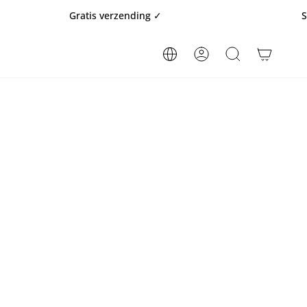
Gratis verzending ✓
Snelle l
REKENING
ZOEKOPDRACHT