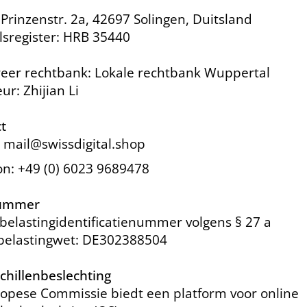
 Prinzenstr. 2a, 42697 Solingen, Duitsland
sregister: HRB 35440
reer rechtbank: Lokale rechtbank Wuppertal
ur: Zhijian Li
t
: mail@swissdigital.shop
on: +49 (0) 6023 9689478
ummer
elastingidentificatienummer volgens § 27 a
elastingwet: DE302388504
chillenbeslechting
opese Commissie biedt een platform voor online