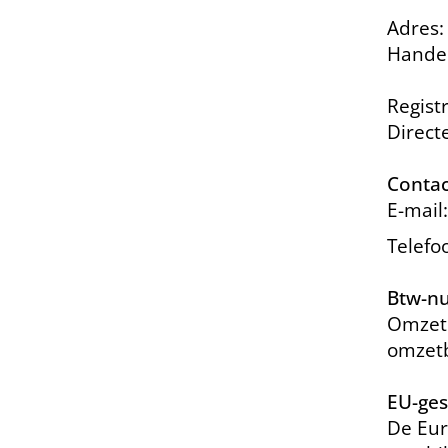
Adres:
Handel
Regist
Directe
Contac
E-mail
Telefo
Btw-n
Omzetb
omzetb
EU-ges
De Eur