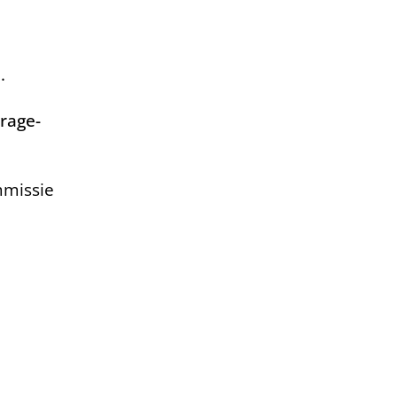
.
rage-
mmissie