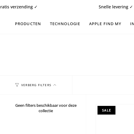
Doorgaan
erzending ✓
Snelle levering ✓
naar
artikel
PRODUCTEN
TECHNOLOGIE
APPLE FIND MY
I
VERBERG FILTERS
Geen filters beschikbaar voor deze
collectie
SALE