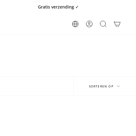
Gratis verzending ✓
Snel
REKENING
ZOEKOPDRACHT
Sorteren
op
SORTEREN OP