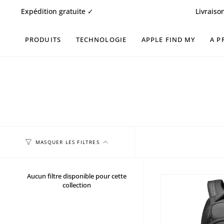
Passer
Expédition gratuite ✓
Livraison rapi
au
contenu
de
PRODUITS
TECHNOLOGIE
APPLE FIND MY
A P
la
page
MASQUER LES FILTRES
Aucun filtre disponible pour cette
collection