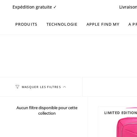
Passer
xpédition gratuite ✓
Livraison rapide
au
contenu
de
PRODUITS
TECHNOLOGIE
APPLE FIND MY
A P
la
page
MASQUER LES FILTRES
Aucun filtre disponible pour cette
collection
LIMITED EDITIO