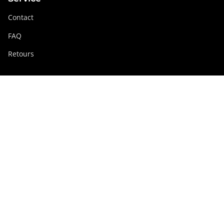
Contact
FAQ
Retours
Groupe Swissdigital
swissdigital.com
Réseaux sociaux
Instagram
Facebook
Pinterest
YouTube
Linkedin
Suisse