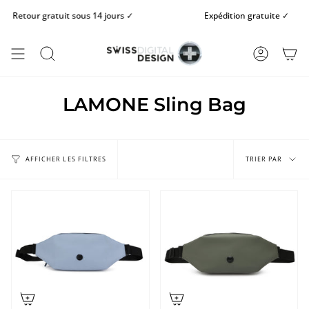
Passer
Retour gratuit sous 14 jours ✓
Expédition gratuite ✓
au
contenu
de
la
RECHERCHE
COMPTE
page
LAMONE Sling Bag
Trier
par
TRIER PAR
AFFICHER LES FILTRES