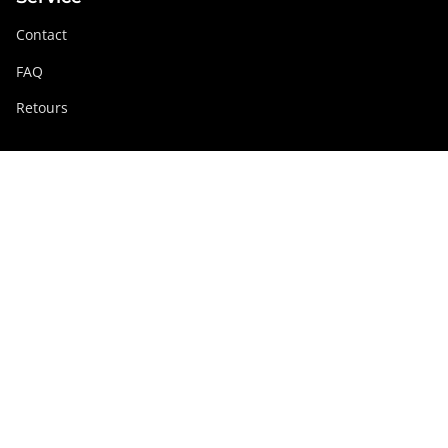
Contact
FAQ
Retours
Groupe Swissdigital
swissdigital.com
Réseaux sociaux
Instagram
Facebook
Pinterest
YouTube
Linkedin
Suisse