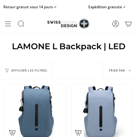
Passer
etour gratuit sous 14 jours ✓
Expédition gratuite ✓
au
contenu
de
la
RECHERCHE
COMPTE
page
LAMONE L Backpack | LED
Trier
par
TRIER PAR
AFFICHER LES FILTRES