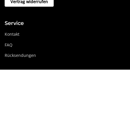
Vertrag widerrufen
Service
Kontakt
FAQ
Rücksendungen
Swissdigital Gruppe
swissdigital.com
Soziale Netzwerke
Instagram
Facebook
Pinterest
YouTube
Linkedin
Deutschland