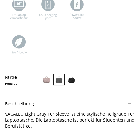
Farbe
Hellgrau
VACALLO
VACALLO
VACALLO
Lotus
Light
Black
16''
Gray
16''
Beschreibung
Laptop
16''
Laptop
Sleeve
Laptop
Sleeve
VACALLO Light Gray 16" Sleeve ist eine stylische hellgraue 16"
Sleeve
Laptoptasche. Die Laptoptasche ist perfekt für Studenten und
Berufstätige.