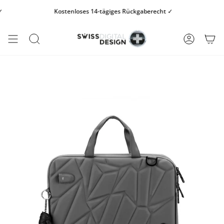
Zum
Kostenloses 14-tägiges Rückgaberecht ✓
Kos
Inhalt
springen
SUCHE
KONTO