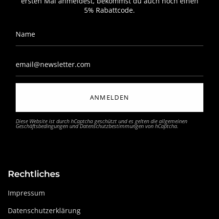
ersten Mal anmeldest, bekommst du auch noch einen
5% Rabattcode.
ANMELDEN
Diese Website ist durch hCaptcha geschützt und es gelten die
allgemeinen
Geschäftsbedingungen
und
Datenschutzbestimmungen
von hCaptcha.
Rechtliches
Impressum
Datenschutzerklärung