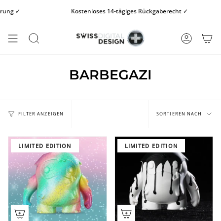
Zum
ung ✓
Kostenloses 14-tägiges Rückgaberecht ✓
Inhalt
springen
SUCHE
KONTO
BARBEGAZI
Sortieren
nach
SORTIEREN NACH
FILTER ANZEIGEN
LIMITED EDITION
LIMITED EDITION