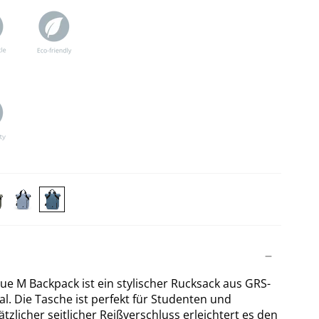
MONE
LAMONE
LAMONE
rk
Light
Dark
een
Blue
Blue
M
M
ckpack
Backpack
Backpack
e M Backpack ist ein stylischer Rucksack aus GRS-
ial. Die Tasche ist perfekt für Studenten und
ätzlicher seitlicher Reißverschluss erleichtert es den