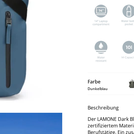
Farbe
Dunkelblau
LA
Da
Gr
Beschreibung
M
Ba
Der LAMONE Dark Blu
zertifiziertem Mater
Berufstätige. Ein zus