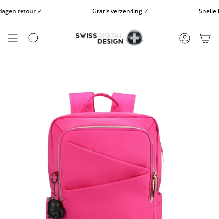
Doorgaan
en retour ✓
Gratis verzending ✓
Snelle lev
naar
artikel
ZOEKOPDRACHT
REKENIN