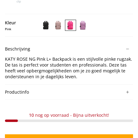
Kleur
Pink
KATY
KATY
KATY
KATY
ROSE
ROSE
ROSE
ROSE
NG
NG
NG
NG
Beschrijving
Black
Lotus
Pink
Ice
L+
L+
L+
Berry
KATY ROSE NG Pink L+ Backpack is een stijlvolle pinke rugzak.
Backpack
Backpack
Backpack
L+
De tas is perfect voor studenten en professionals. Deze tas
Backpack
heeft veel opbergmogelijkheden om je zo goed mogelijk te
ondersteunen in je dagelijks leven.
Productinfo
10
nog op voorraad - Bijna uitverkocht!