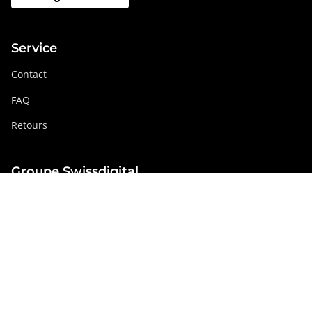
Service
Contact
FAQ
Retours
Groupe Swissdigital
swissdigital.com
Réseaux sociaux
Instagram
Facebook
Pinterest
YouTube
Linkedin
Luxembourg