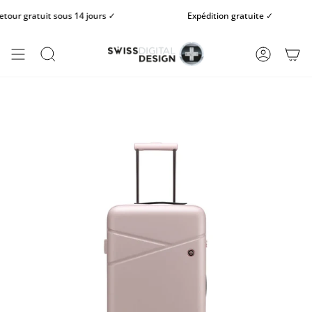
Passer
r gratuit sous 14 jours ✓
Expédition gratuite ✓
au
contenu
de
la
RECHERCHE
COMPTE
page