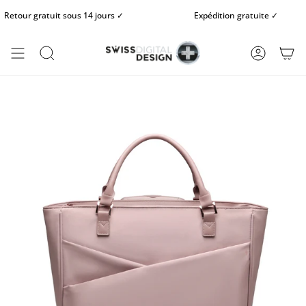
Passer
tour gratuit sous 14 jours ✓
Expédition gratuite ✓
au
contenu
de
la
RECHERCHE
COMPTE
page