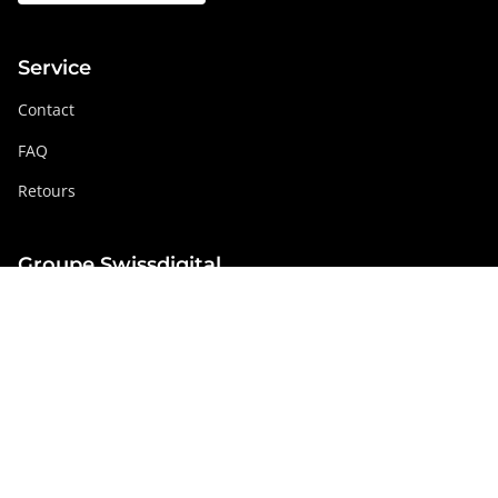
Service
Contact
FAQ
Retours
Groupe Swissdigital
swissdigital.com
Réseaux sociaux
Instagram
Facebook
Pinterest
YouTube
Linkedin
Luxembourg