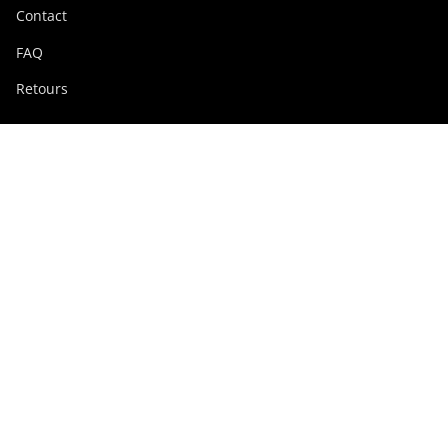
Contact
FAQ
Retours
Groupe Swissdigital
swissdigital.com
Réseaux sociaux
Instagram
Facebook
Pinterest
YouTube
Linkedin
Luxembourg