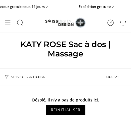
Passer
our gratuit sous 14 jours ✓
Expédition gratuite ✓
au
contenu
de
la
RECHERCHE
COMPTE
page
KATY ROSE Sac à dos |
Massage
Trier
par
TRIER PAR
AFFICHER LES FILTRES
Désolé, il n'y a pas de produits ici.
RÉINITIALISER