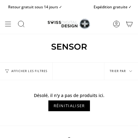
Passer
Retour gratuit sous 14 jours ✓
Expédition gratuite ✓
au
contenu
de
la
RECHERCHE
COMPTE
page
SENSOR
Trier
par
TRIER PAR
AFFICHER LES FILTRES
Désolé, il n'y a pas de produits ici.
RÉINITIALISER