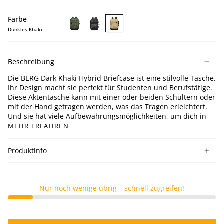
Farbe
Dunkles Khaki
BERG
BERG
BERG
Dark
Black
Dark
Green
Hybrid
Khaki
Beschreibung
Hybrid
Briefcase
Hybrid
Briefcase
Briefcase
Die BERG Dark Khaki Hybrid Briefcase ist eine stilvolle Tasche.
Ihr Design macht sie perfekt für Studenten und Berufstätige.
Diese Aktentasche kann mit einer oder beiden Schultern oder
mit der Hand getragen werden, was das Tragen erleichtert.
Und sie hat viele Aufbewahrungsmöglichkeiten, um dich in
MEHR ERFAHREN
Produktinfo
Nur noch wenige übrig – schnell zugreifen!