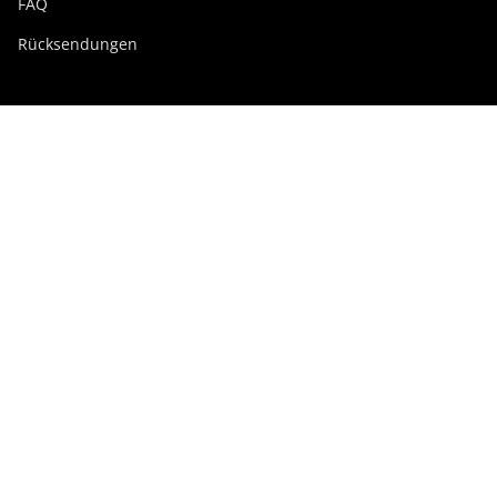
FAQ
Rücksendungen
Swissdigital Gruppe
swissdigital.com
Soziale Netzwerke
Instagram
Facebook
Pinterest
YouTube
Linkedin
Luxemburg
© Swissdigital Europe GmbH 2026