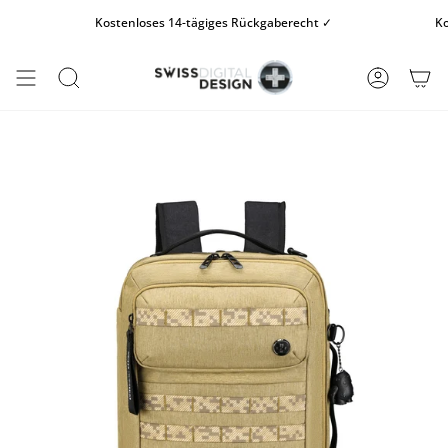
Zum
Kostenloses 14-tägiges Rückgaberecht ✓
Koste
Inhalt
springen
SUCHE
KONTO