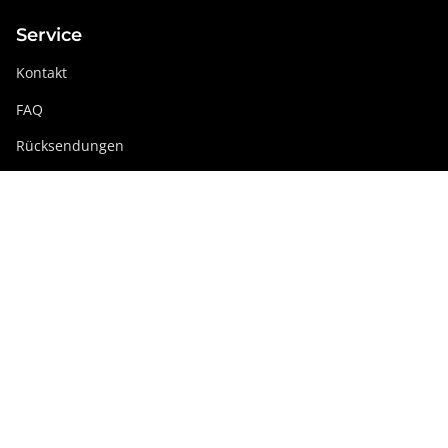
Service
Kontakt
FAQ
Rücksendungen
Swissdigital Gruppe
swissdigital.com
Soziale Netzwerke
Instagram
Facebook
Pinterest
YouTube
Linkedin
Deutschland