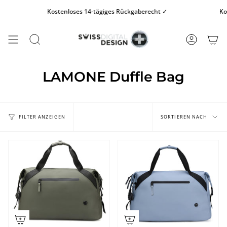
Zum
Kostenloses 14-tägiges Rückgaberecht ✓
Kost
Inhalt
springen
SUCHE
KONTO
LAMONE Duffle Bag
Sortieren
nach
SORTIEREN NACH
FILTER ANZEIGEN