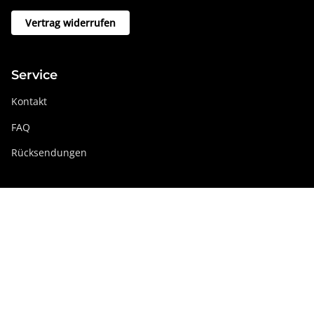
Vertrag widerrufen
Service
Kontakt
FAQ
Rücksendungen
Swissdigital Gruppe
swissdigital.com
Soziale Netzwerke
Instagram
Facebook
Pinterest
YouTube
Linkedin