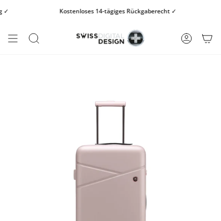
Zum
Kostenloses 14-tägiges Rückgaberecht ✓
K
Inhalt
springen
SUCHE
KONTO