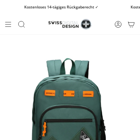
Zum
Kostenloses 14-tägiges Rückgaberecht ✓
Kostenlo
Inhalt
springen
SUCHE
KONTO