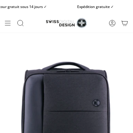
Passer
 gratuit sous 14 jours ✓
Expédition gratuite ✓
au
contenu
de
la
RECHERCHE
COMPTE
page