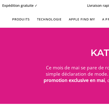
Passer
tion gratuite ✓
Livraison rapide ✓
au
contenu
de
PRODUITS
TECHNOLOGIE
APPLE FIND MY
A P
la
page
KAT
Ce mois de mai se pare de ro
simple déclaration de mode. 
promotion exclusive en mai
,